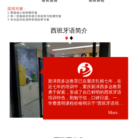
西班牙语简介
新泽西多达教育已在重庆扎根七年，在
近七年的培训中，重庆新泽西多达教育
勇于探索，形成了自己鲜明的西班牙语
培训特色，勤勉守信，口碑日盛。一、
学费透明课程价格明示于“西班牙语培训
招生简章”，历年价格未变，不参加任何
More..
价格战，保障每位消费者的公平，小班
授课，讲究教学实际。二、承诺守信提
前定好西班牙语开班日期，基本不变，
保证每位交费学员按期上课，保护消费
者的利益。三、学有所长不以初级为所