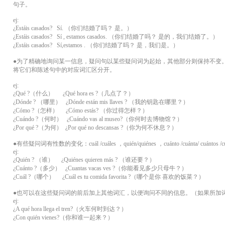
句子。
ej:
¿Estáis casados? Sí. （你们结婚了吗？ 是。）
¿Estáis casados? Sí , estamos casados. （你们结婚了吗？ 是的，我们结婚了。）
¿Estáis casados? Sí,estamos . （你们结婚了吗？ 是，我们是。）
●为了精确地询问某一信息，疑问句以某些疑问词为起始，其他部分则保持不变
将它们和陈述句中的对应词汇区分开。
ej:
¿Qué ?（什么） ¿Qué hora es ?（几点了？）
¿Dónde ? （哪里） ¿Dónde están mis llaves ? （我的钥匙在哪里？）
¿Cómo ?（怎样） ¿Cómo estás? （你过得怎样？）
¿Cuándo ?（何时） ¿Cuándo vas al museo?（你何时去博物馆？）
¿Por qué ?（为何） ¿Por qué no descansas ?（你为何不休息？）
●有些疑问词有性数的变化：cuál /cuáles ，quién/quiénes ，cuánto /cuánta/ cuántos /cu
ej:
¿Quién ? （谁） ¿Quiénes quieren más ? （谁还要？）
¿Cuánto ?（多少） ¿Cuantas vacas ves ?（你能看见多少只母牛？）
¿Cuál ?（哪个） ¿Cuál es tu comida favorita ?（哪个是你 喜欢的饭菜？）
●也可以在这些疑问词的前后加上其他词汇，以便询问不同的信息。（如果所加
ej:
¿A qué hora llega el tren?（火车何时到达？）
¿Con quién vienes?（你和谁一起来？）