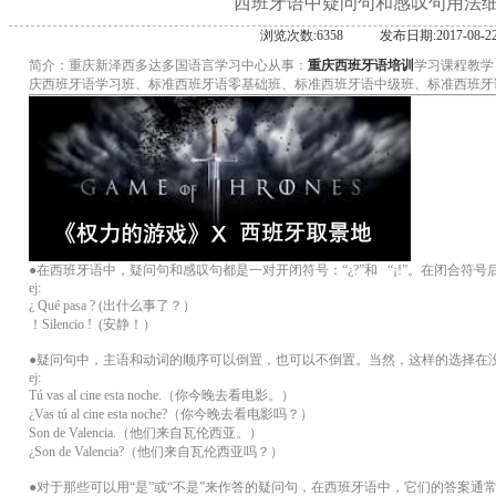
西班牙语中疑问句和感叹句用法
浏览次数:6358
发布日期:2017-08-2
简介：重庆新泽西多达多国语言学习中心从事：
重庆西班牙语培训
学习课程教学
庆西班牙语学习班、标准西班牙语零基础班、标准西班牙语中级班、标准西班牙
●在西班牙语中，疑问句和感叹句都是一对开闭符号：“¿?”和 “¡!”。在闭合符
ej:
¿ Qué pasa ? (出什么事了？）
！Silencio ! (安静！）
●疑问句中，主语和动词的顺序可以倒置，也可以不倒置。当然，这样的选择在
ej:
Tú vas al cine esta noche.（你今晚去看电影。）
¿Vas tú al cine esta noche?（你今晚去看电影吗？）
Son de Valencia.（他们来自瓦伦西亚。）
¿Son de Valencia?（他们来自瓦伦西亚吗？）
●对于那些可以用“是”或“不是”来作答的疑问句，在西班牙语中，它们的答案通