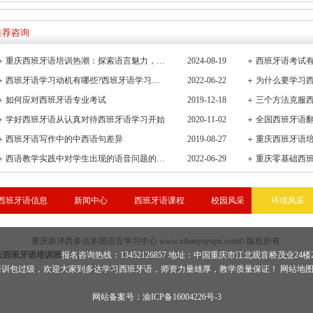
推荐咨询
＋
重庆西班牙语培训热潮：探索语言魅力，连接全球文化桥梁
2024-08-19
＋
西班牙语考试有
＋
西班牙语学习动机有哪些?西班牙语学习重要性有哪些
2022-06-22
＋
＋
如何应对西班牙语专业考试
2019-12-18
＋
三个方法克服
＋
学好西班牙语从认真对待西班牙语学习开始
2020-11-02
＋
全国西班牙语
＋
西班牙语写作中的中西语句差异
2019-08-27
＋
重庆西班牙语
＋
西语教学实践中对学生出现的语音问题的观察与小结
2022-06-29
＋
重庆零基础西
西班牙语信息
新闻中心
西班牙语课程
校园风采
环境风采
重庆新泽西多达多国语言学习中心 www.xibanyayupx.com© 版权所有
庆西班牙语培训班
报名咨询热线：13452126857 地址：中国重庆市江北观音桥茂业24楼
培训包过级，欢迎大家到多达学习
西班牙语
，师资力量雄厚，教学质量保证！
网站地
网站备案号：渝ICP备16004226号-3