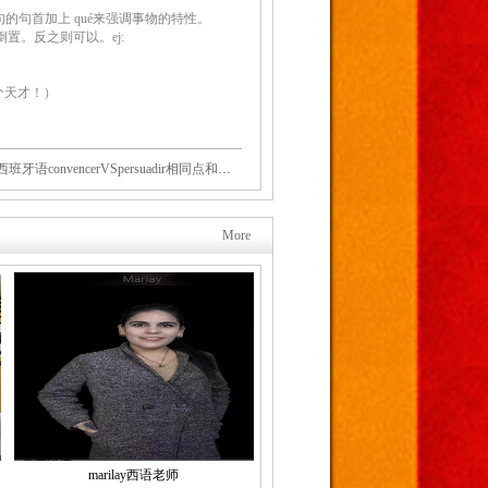
句首加上 qué来强调事物的特性。
倒置。反之则可以。ej:
 !（你是个天才！）
西班牙语convencerVSpersuadir相同点和不同点
More
marilay西语老师