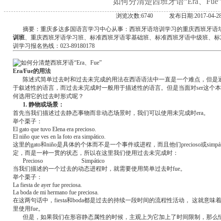
如何分清楚西班牙语“Era、Fue
浏览次数:6740
发布日期:2017-04-2
摘要：重庆多达多国语言学习中心从事：西班牙语培训学习的重庆西班牙语
训班
、重庆西班牙语学习班、标准西班牙语零基础班、标准西班牙语中级班、标
训学习报名热线：023-89180178
Era/Fue的用法
陈述式简单过去时和过去未完成的用法在西语语法中一直是一个难点，但是
于叙述性的语言，而过去未完成时一般用于描述性的语言。但是当面对ser这个
何选用它的过去时形式呢？
1. 静物或场景：
首先当我们描述过去静态事物而非动态场景时，我们可以使用未完成时era。
举个栗子：
El gato que tuvo Elena era precioso.
El niño que ves en la foto era simpático.
这里的gato和niño是具体的个体而不是一个事件或进程，而且他们precioso或sim
定，而是一种一贯的状态，所以在这里我们使用过去未完成时：
Precioso Simpático
当我们描述的一个过去的动态进程时，就需要使用简单过去时fue。
举个栗子：
La fiesta de ayer fue preciosa.
La boda de mi hermano fue preciosa.
在这两句话中，fiesta和boda都是过去的持续一段时间的流程性活动， 这就
里使用fue。
但是，如果我们在形容静态属性的时候，主观上为它加上了时间限制，那么