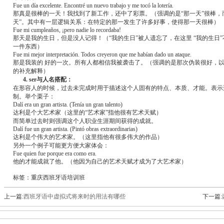
Fue un día excelente. Encontré un nuevo trabajo y me tocó la lotería.
那真是很棒的一天！我找到了新工作，还中了彩票。（强调的是“那一天”很棒，
天”。其中有一层逻辑关系：在特定的那一发生了许多好事，使得那一天很棒）
Fue mi cumpleaños, ¡pero nadie lo recordaba!
那天是我的生日，但是没人记得！（“我的生日”被人遗忘了，在这里 “我的生日
一件东西）
Fue mi mejor interpretación. Todos creyeron que me habían dado un ataque.
那是我装的 好的一次。所有人都相信我被袭击了。（强调的是那次伪装很好，
的补充解释）
4. ser与人名搭配：
在形容人的时候，过去未完成时用于描述这个人固有的特点、本质、才能。表示
制。举个栗子：
Dalí era un gran artista. (Tenía un gran talento)
达利是个大艺术家（这里的“艺术家”指他很有艺术天赋）
而简单过去时则强调这个人职业生涯期间获得的成就。
Dalí fue un gran artista. (Pintó obras extraordinarias)
达利是个伟大的艺术家。（这里指他有很多伟大的作品）
另外一个例子可能更方便大家体会：
Fue quien fue porque era como era.
他的才能成就了他。（他因为自己的艺术天赋才成为了大艺术家）
标签：重庆西班牙语培训班
上一篇:
西班牙语中虚拟式将来时的用法有哪些
下一篇: