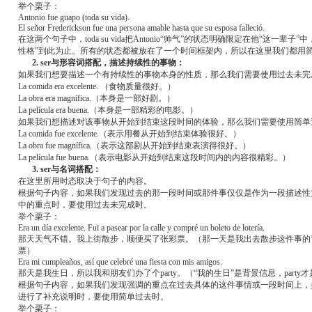
举个栗子：
Antonio fue guapo (toda su vida).
El señor Frederickson fue una persona amable hasta que su esposa falleció.
在这两个句子中，toda su vida把Antonio“帅气”的状态明确限定在他“这一辈子”中，而“h
性格”到此为止。所有的状态都被放在了一个时间框架内，所以在这里我们都用
2. ser与形容词搭配，描述持续性的事物：
如果我们想要描述一个有持续性的事物本身的性质，那么我们需要使用过去未完
La comida era excelente. （食物质量很好。）
La obra era magnífica.（本身是一部好剧。）
La película era buena.（本身是一部精彩的电影。）
如果我们想描述对该事物从开始到结束这段时间的体验，那么我们需要使用简单
La comida fue excelente.（表示用餐从开始到结束体验很好。）
La obra fue magnífica.（表示这部剧从开始到结束表演得很好。）
La película fue buena.（表示电影从开始到结束这段时间内的内容很精彩。）
3. ser与名词搭配：
在这里所用时态取决于句子的内容。
根据句子内容，如果我们发现过去的那一段时间或那件事仅仅是作为一段描述性
中的重点时，要使用过去未完成时。
举个栗子：
Era un día excelente. Fui a pasear por la calle y compré un boleto de lotería.
那天天气不错。我上街散步，顺便买了张彩票。（那一天是我出去散步这件事的
票）
Era mi cumpleaños, así que celebré una fiesta con mis amigos.
那天是我生日，所以我和朋友们办了个party。（“我的生日”是背景信息，part
根据句子内容，如果我们发现强调的重点在过去具体的这件事情或一段时间上，
进行了补充说明时，要使用简单过去时。
举个栗子：