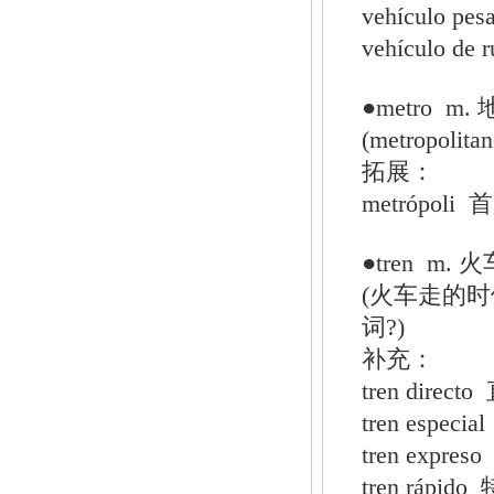
vehículo 
vehículo de 
●metro m
(metropo
拓展：
metrópol
●tren m.
(火车走的
词?)
补充：
tren direc
tren especi
tren expre
tren rápi