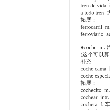
tren de v
a todo tr
拓展：
ferrocar
ferroviari
●coche 
(这个可以
补充：
coche ca
coche espe
拓展：
cochecito
cochear i
cochera f.