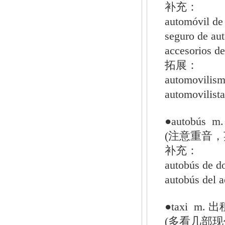
补充：
automóvil d
seguro de 
accesorios
拓展：
automovili
automovil
●autobús 
(注意重音，
补充：
autobús de
autobús de
●taxi m
(多看几部现