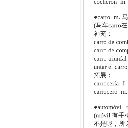
cocherón 
●carro 
(马车carr
补充：
carro de c
carro de 
carro triun
untar el ca
拓展：
carrocerí
carrocero
●automóvi
(móvil 
不是呢，所