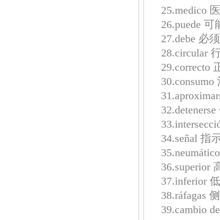
25.medico 
26.puede 可
27.debe 必
28.circular
29.correcto
30.consum
31.aproxim
32.detener
33.intersec
34.señal 指
35.neumáti
36.superior
37.inferior
38.ráfagas
39.cambio d