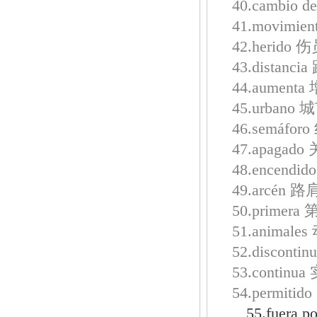
40.cambio d
41.movimie
42.herido 
43.distanci
44.aumenta
45.urbano 
46.semáfo
47.apagado
48.encendi
49.arcén 路
50.primera
51.animale
52.disconti
53.continu
54.permitid
55.fuera 