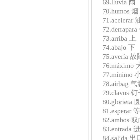
69.lluvia 雨
70.humos 烟
71.acelerar
72.derrapar
73.arriba 上
74.abajo 下
75.avería 
76.máximo 
77.mínimo 
78.airbag 
79.clavos 
80.glorieta
81.esperar
82.ambos 
83.entrada
84.salida 出