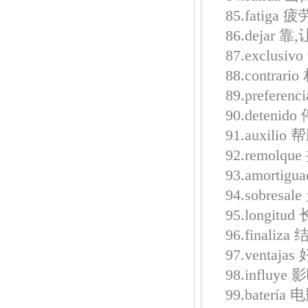
85.fatiga 疲
86.dejar 靠,
87.exclusiv
88.contrari
89.preferen
90.detenid
91.auxilio 
92.remolq
93.amortig
94.sobresal
95.longitud
96.finaliz
97.ventajas
98.influye 
99.batería 