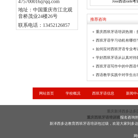
475700016@qq.com
Jose西语siele考
地址：中国重庆市江北观
音桥茂业24楼26号
推荐咨询
联系电话：13452126857
＋
＋
＋
如何应对西班牙语专业考
＋
学好西班牙语从认真对待
＋
西班牙语写作中的中西语
＋
网站首页
学校概况
西班牙语信息
新闻中
重庆新泽西多达多国语言
重庆西班牙语培训班
报名咨询热线
新泽西多达教育西班牙语培训包过级，欢迎大家到多
网