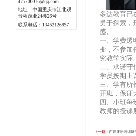
475700016@qq.com
地址：中国重庆市江北观
多达教育已
音桥茂业24楼26号
勇于探索，
联系电话：13452126857
盛。
一、学费透
变，不参加
究教学实际
二、承诺守
学员按期上
三、学有所
开班，保证
四、小班每
教师的授课
上一篇：
西班牙语培训班