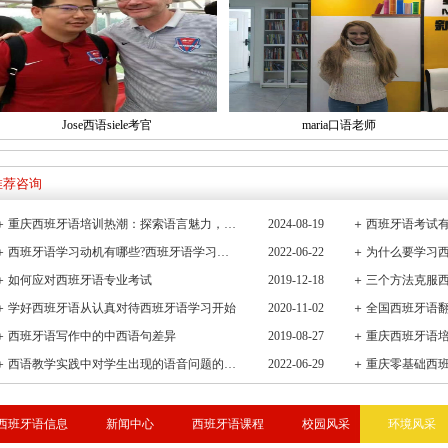
Jose西语siele考官
maria口语老师
推荐咨询
＋
重庆西班牙语培训热潮：探索语言魅力，连接全球文化桥梁
2024-08-19
＋
西班牙语考试有
＋
西班牙语学习动机有哪些?西班牙语学习重要性有哪些
2022-06-22
＋
＋
如何应对西班牙语专业考试
2019-12-18
＋
三个方法克服
＋
学好西班牙语从认真对待西班牙语学习开始
2020-11-02
＋
全国西班牙语
＋
西班牙语写作中的中西语句差异
2019-08-27
＋
重庆西班牙语
＋
西语教学实践中对学生出现的语音问题的观察与小结
2022-06-29
＋
重庆零基础西
西班牙语信息
新闻中心
西班牙语课程
校园风采
环境风采