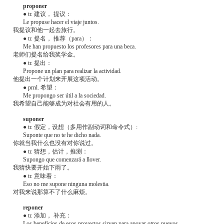
proponer
● tr. 建议， 提议：
Le propuse hacer el viaje juntos.
我提议和他一起去旅行。
● tr. 提名， 推荐（para）：
Me han propuesto los profesores para una beca.
老师们提名给我奖学金。
● tr. 提出：
Propone un plan para realizar la actividad.
他提出一个计划来开展这项活动。
● prnl. 希望：
Me propongo ser útil a la sociedad.
我希望自己能够成为对社会有用的人。
suponer
● tr. 假定，设想（多用作副动词和命令式）:
Suponte que no te he dicho nada.
你就当我什么也没有对你说过。
● tr. 猜想，估计，推测：
Supongo que comenzará a llover.
我猜快要开始下雨了。
● tr. 意味着：
Eso no me supone ninguna molestia.
对我来说那算不了什么麻烦。
reponer
● tr. 添加， 补充：
Los beneficios de esos proyectos sirven para apoyar otros nuevos