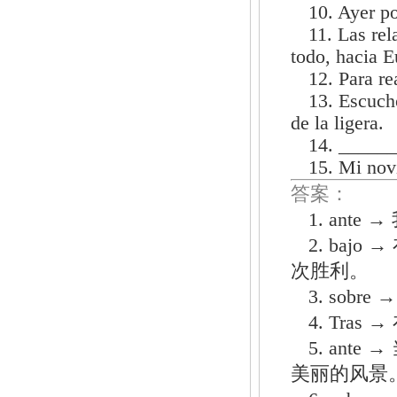
10. Ayer po
11. Las rel
todo, hacia E
12. Para re
13. Escuch
de la ligera.
14. ______
15. Mi novi
答案：
1. an
2. ba
次胜利。
3. sob
4. Tr
5. an
美丽的风景