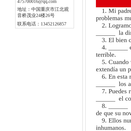
475700016@qq.com
地址：中国重庆市江北观
1. Mi padr
音桥茂业24楼26号
problemas muy
联系电话：13452126857
2. Logramo
______ la dir
3. El bien 
4. ______ 
terrible.
5. Cuando 
extendía un p
6. En esta 
______ los as
7. Puedes r
______ el co
8. ______ 
de que su nov
9. Ellos nu
inhumanos.