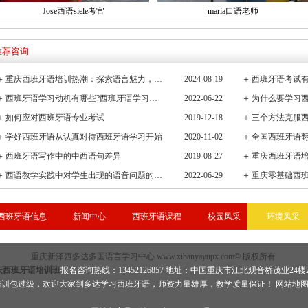
Jose西语siele考官
maria口语老师
推荐咨询
＋
重庆西班牙语培训热潮：探索语言魅力，连接全球文化桥梁
2024-08-19
＋
西班牙语考试有
＋
西班牙语学习动机有哪些?西班牙语学习重要性有哪些
2022-06-22
＋
＋
如何应对西班牙语专业考试
2019-12-18
＋
三个方法克服
＋
学好西班牙语从认真对待西班牙语学习开始
2020-11-02
＋
全国西班牙语
＋
西班牙语写作中的中西语句差异
2019-08-27
＋
重庆西班牙语
＋
西语教学实践中对学生出现的语音问题的观察与小结
2022-06-29
＋
重庆零基础西
西班牙语信息
新闻中心
西班牙语课程
校园风采
环境风采
重庆新泽西多达多国语言学习中心 www.xibanyayupx.com© 版权所有
庆西班牙语培训班
报名咨询热线：13452126857 地址：中国重庆市江北观音桥茂业24楼
培训包过级，欢迎大家到多达学习
西班牙语
，师资力量雄厚，教学质量保证！
网站地