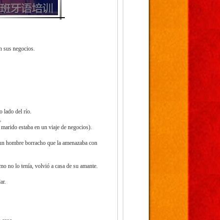
n sus negocios.
 lado del río.
。
 marido estaba en un viaje de negocios).
a un hombre borracho que la amenazaba con
mo no lo tenía, volvió a casa de su amante.
ar.