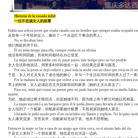
Historia de la casada infiel
一位不忠诚女人的故事
Había una señora joven que estaba casada con un hombre que siempre estaba ocupado co
从前有一个年轻的女人，嫁给了一个永远忙于事业的男人。
No se llevaban bien.
他们相处的并不好。
Él no tenía tiempo para ella, siempre estaba en su oficina.
他没有时间陪她，所有时间都待在办公室里。
La mujer intentaba hablar con él, pasar juntos más tiempo pero no fue posible.
女人尝试和他说话，用更多时间和他在一起，但结果总是事与愿违。
Por eso, la joven se dejó seducir y pasó toda la noche con un chico que vivía en el otro
于是，女人对丈夫失去了迷住他的耐心，并与一个生活在河对岸的男人过了一夜
⁪Por la mañana la mujer tenía que volver a su casa antes de que su marido volviera (su
早上的时候，女人必须赶在丈夫回家前回到家里（她的丈夫出差去了）
Para eso, tenía que cruzar un puente pero no pudo hacerlo porque en su medio habí
muerte.
为此，她必须过桥才能回去，但是她做不到。因为路上有个醉汉对她以死相逼。
La mujer encontró a un barquero pero él le pedía dinero para llevarla al otro lado y co
女人找到了一个船家，但船家却要她付船费，不然就滚回她情人家去。
Llorando le pidió ayuda pero él no escuchaba sus llantos y suplicas. No la quiso ayud
女人痛哭流涕，苦苦哀求，但船家却无动于衷。他并不想帮她。
Entonces la mujer se fue a casa de un amigo que vivía cerca, en el mismo lado del río.
于是女人来到了一个朋友家里，他也是住在河这一边的。