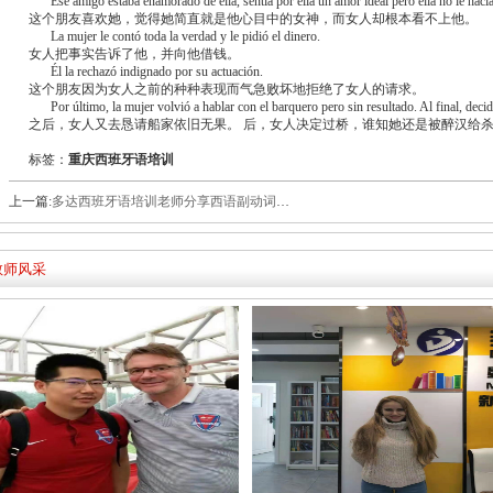
Ese amigo estaba enamorado de ella, sentía por ella un amor ideal pero ella no le hacía
这个朋友喜欢她，觉得她简直就是他心目中的女神，而女人却根本看不上他。
La mujer le contó toda la verdad y le pidió el dinero.
女人把事实告诉了他，并向他借钱。
Él la rechazó indignado por su actuación.
这个朋友因为女人之前的种种表现而气急败坏地拒绝了女人的请求。
Por último, la mujer volvió a hablar con el barquero pero sin resultado. Al final, decid
之后，女人又去恳请船家依旧无果。 后，女人决定过桥，谁知她还是被醉汉给
标签：
重庆西班牙语培训
上一篇:
多达西班牙语培训老师分享西语副动词用法
教师风采