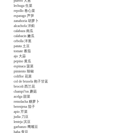
puerro 大葱
lechuga 生菜
repollo 卷心菜
esparago 芦笋
zanahoria 胡萝卜
alcachofa 洋蓟
calabaza 南瓜
calabacin 嫩瓜
cebolla 洋葱
patata 土豆
tomate 番茄
ajo 大蒜
pepino 黄瓜
espinaca 菠菜
pimiento 辣椒
coliflor 花菜
col de brusela 抱子甘蓝
brocoli 西兰花
champi?on 蘑菇
acelga 甜菜
remolacha 糖萝卜
berenjena 茄子
apio 芹菜
judia 刀豆
lenteja 滨豆
garbanzo 鹰嘴豆
haba 蚕豆