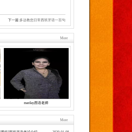
下一篇:
多达教您日常西班牙语一百句
More
marilay西语老师
More