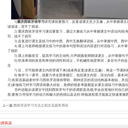
1)
重庆西班牙语学习
讲究课前要预习，反复读课文至少五遍，从中掌握课文
读读读，背不了就读。
2) 重庆西班牙语学习课后要复习，通过大量练习从中掌握课文中语法内容(
写，练不了就写
3) 反复进行课文及练习中的中西、西中互换翻译训练，从中掌握中西、西中
4) 课上与老师根据课文练习中的基本句型和语法内容进行对话练习，从中
了就听
5) 课上积极发言，提高学习的主动性;大声跟随老师朗读课文，从中掌握句
6) 吃准单词的发音和单词的词性和词义，不机械性地背单词，多在句子的
念
7) 后，尽可能将课文内容背诵下来(或者再反复读课文五遍)，将这一节课
8) 每学习一课书，就要力求全部掌握它，包括课文内容，语法内容，基本
习;有英语基础者对学习西班牙语很有帮助，两种语言的语法结构基本相似，并且很
文)多做练习对学习西语有极大好处，老师的很多考题都是从课文或练习中挑选
另外还能从读课文中找到西班牙句子的语调群及语感;学会自觉地针对自己
质;要努力寻找学习的动力和极大的热情以及达到 终痴迷程度才能真正快速掌握
上一篇:
西班牙语学习方法之初次见面常用语
教师风采