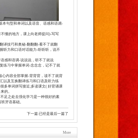
基本句型和单词以及语音、语感和语调-
有不懂的地方，课上向老师提问)-写写
翻译技巧和奥秘-翻翻翻-看不了就翻
掌握听力和口语对话能力-听听听，说不
子语感和语调-说说说，听不了就说
反复练习中掌握单词-念念念，记不了就
的核心内容全部掌握-背背背，读不了就背
词汇以及互换翻译练习和口语及听力练
多单词拼写接近;多读课文( 好背诵课
出来的。
的不足之处去强化学习是一种很好的素
西班牙语基础。
下一篇:已经是最后一篇了
More