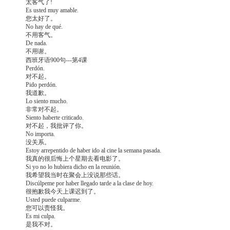
太客气了!
Es usted muy amable.
您太好了。
No hay de qué.
不用客气。
De nada.
不用谢。
西班牙语900句---第4课
Perdón.
对不起。
Pido perdón.
我道歉。
Lo siento mucho.
非常对不起。
Siento haberte criticado.
对不起，我批评了你。
No importa.
没关系。
Estoy arrepentido de haber ido al cine la semana pasada.
我真的很后悔上个星期去看电影了。
Si yo no lo hubiera dicho en la reunión.
我希望我当时在聚会上没说那些话。
Discúlpeme por haber llegado tarde a la clase de hoy.
很抱歉我今天上课迟到了。
Usted puede culparme.
您可以责怪我。
Es mi culpa.
是我不对。