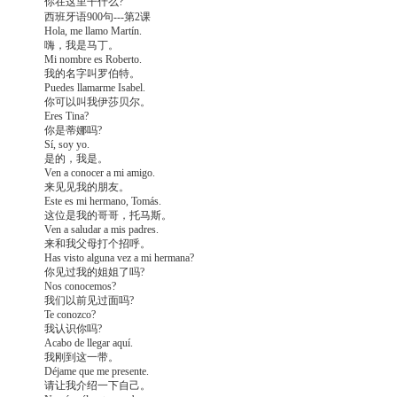
你在这里干什么?
西班牙语900句---第2课
Hola, me llamo Martín.
嗨，我是马丁。
Mi nombre es Roberto.
我的名字叫罗伯特。
Puedes llamarme Isabel.
你可以叫我伊莎贝尔。
Eres Tina?
你是蒂娜吗?
Sí, soy yo.
是的，我是。
Ven a conocer a mi amigo.
来见见我的朋友。
Este es mi hermano, Tomás.
这位是我的哥哥，托马斯。
Ven a saludar a mis padres.
来和我父母打个招呼。
Has visto alguna vez a mi hermana?
你见过我的姐姐了吗?
Nos conocemos?
我们以前见过面吗?
Te conozco?
我认识你吗?
Acabo de llegar aquí.
我刚到这一带。
Déjame que me presente.
请让我介绍一下自己。