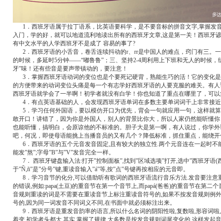
1．西班牙语属于拉丁语系，比英语要科学，是不要音标的拼音文字,掌握发
入门，学的好，就可以地道流利地读出所有的西班牙文章,这是第一关！西班牙谚语
有中文水平的人学西班牙不是成了 容易的事了?
2．西班牙语的小舌音，卷舌连续抖动的r、rr是中国人的难点，窍门有三。
的时候，多延时5分钟——“嘟鲁鲁”；三、坚持2-4周利用上下班和无人的时候
牙”味！还有些音是要声带镇动的，要注意！
3．掌握西班牙语动词的变位也是个要死记硬背，熟能生巧的活！它的变化
的方便带来的动词变位头痛是每一个有志学好西班牙语的人要克服的难关。有人
西班牙语就学会了一半啊！初学者就没有白学！你也知道了重点在哪里了，可以
4．有点英语基础的人，会发现西班牙语单词在多数主要单词词干上非常接
5．学习任何外国语，要以模仿开口为优先，背会一句就应用一句，这样就
敢开口！讲错了，因为你是外国人，别人的背景比你大，所以人家仍然能听懂你
也能听懂，搞明白，会原谅他的不标准的。胆子大是第一啊，有人说过，你学外
吧，何况，即使母语能挑上当播音员的又有几个？降低标准，抓住重点，能绕
6．西班牙语的五个元音发音固定,且有较大的独立性.两个元音连在一起时不能
能发”熬”;字母”B”与”V”发音完全一样。
7． 西班牙键盘输入法:打开”控制面板”,找到”区域选项”打开,选中”西班牙语(西班
于”Ñ,ñ”是”分号”键,重读音输入”á”等,按”点”号键再按相应的元音即。
8．学习音节的化分,可以借助听有歌词的西班牙语流行音乐方法.发音要注意
的错误,例如:papa(土豆)的重音节在第一个音节上,而papá(爸爸)的重音节在第
音规则重读的词是不需要在重读音节上标注重读音符号的,如果不按发音规则例
号的,因为同一词发音不同词义不同,在书面中就必须标注出来。
9．西班牙语是重发音韵率的语言,所以什么名词的阴阳性啦,复数啦,形容词啦
着变,初学者头都大.其实,掌握了规律,大多数是按发音规则词尾变化的,这样发起音