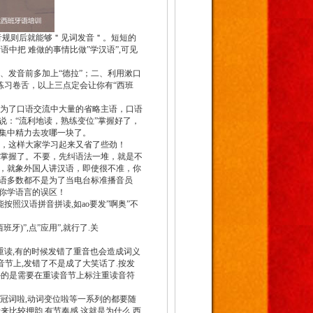
音规则后就能够＂见词发音＂。短短的
中把 难做的事情比做”学汉语”,可见
一、发音前多加上“德拉”；二、利用漱口
，练习卷舌，以上三点定会让你有“西班
是为了口语交流中大量的省略主语，口语
说：“流利地读，熟练变位”掌握好了，
集中精力去攻哪一块了。
近，这样大家学习起来又省了些劲！
算掌握了。不要，先纠语法一堆，就是不
，就象外国人讲汉语，即使很不准，你
语多数都不是为了当电台标准播音员
开你学语言的误区！
按照汉语拼音拼读,如ao要发”啊奥”不
牙)”,点”应用”,就行了.关
重读,有的时候发错了重音也会造成词义
二个音节上,发错了不是成了大笑话了.按发
外的是需要在重读音节上标注重读音符
,冠词啦,动词变位啦等一系列的都要随
来比较押韵,有节奏感.这就是为什么,西