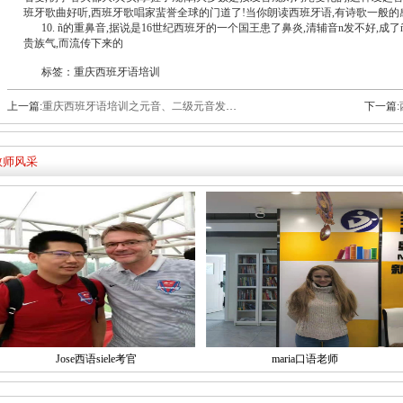
班牙歌曲好听,西班牙歌唱家蜚誉全球的门道了!当你朗读西班牙语,有诗歌一般的
10. ñ的重鼻音,据说是16世纪西班牙的一个国王患了鼻炎,清辅音n发不好,成
贵族气,而流传下来的
标签：重庆西班牙语培训
上一篇:
重庆西班牙语培训之元音、二级元音发音技巧
下一篇:
教师风采
Jose西语siele考官
maria口语老师