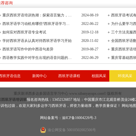
推荐咨询
＋
重庆西班牙语培训热潮：探索语言魅力，连接全球文化桥梁
2024-08-19
＋
西班牙语考试有
＋
西班牙语学习动机有哪些?西班牙语学习重要性有哪些
2022-06-22
＋
＋
如何应对西班牙语专业考试
2019-12-18
＋
三个方法克服
＋
学好西班牙语从认真对待西班牙语学习开始
2020-11-02
＋
全国西班牙语
＋
西班牙语写作中的中西语句差异
2019-08-27
＋
重庆西班牙语
＋
西语教学实践中对学生出现的语音问题的观察与小结
2022-06-29
＋
重庆零基础西
西班牙语信息
新闻中心
西班牙语课程
校园风采
环境风采
重庆新泽西多达多国语言学习中心 www.xibanyayupx.com© 版权所有
庆西班牙语培训班
报名咨询热线：13452126857 地址：中国重庆市江北观音桥茂业24楼
培训包过级，欢迎大家到多达学习
西班牙语
，师资力量雄厚，教学质量保证！
网站地
网站备案号：渝ICP备16004226号-3
渝公网安备 50010502002506号