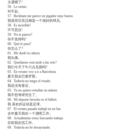
太遗憾了!
56. Lo siento.
对不起。
57. Beckham me parece un jugador muy bueno.
我觉得贝克汉姆是一个很好的球员。
58. Es increíble!
不可思议!
59. No te parece?
你不觉得吗?
60. Qué te pasa?
你怎么了?
61. Me duele la cabeza.
我头痛。
62. Quedamos esta tarde a las seis?
我们今天下午六点见面吗?
63. En verano voy a ir a Barcelona.
夏天我去巴塞罗那。
64. Todavía no tengo el visado.
我还没有签证。
65. Ya no quiero estudiar un máster.
我不想考研究生了。
66. Mi deporte favorito es el fútbol.
我 喜欢的运动是足球。
67. El verano pasado trabajé en un bar.
去年夏天我在一个酒吧工作。
68. Actualmente estoy buscando trabajo.
目前我在找工作。
69. Todavía no he desayunado.