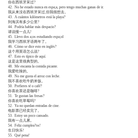
你在西班牙呆过?
42. No he estado nunca en espa;a, pero tengo muchas ganas de ir.
我从来没在西班牙呆过,但我很想去。
43. A cuántos kilómetros está la playa?
到海滨有多少公里?
44. Podría hablar más despacio?
请说慢一点儿!
45. Llevo dos a;os estudiando espa;ol
我学习西班牙语两年了。
46. Cómo se dice esto en inglés?
这个用英语怎么说?
47. Esto es típico de aquí.
这是这里很典型的。
48. Me encanta la comida picante.
我爱吃辣的。
49. No me gusta el arroz con leche.
我不喜欢吃牛奶米饭。
50. Prefieres té o café?
你喜欢茶还是咖啡?
51. Te gustan las fresas?
你喜欢吃草莓吗?
52. Ya no quedan entradas de cine.
电影票已经卖完了。
53. Estoy un poco cansado.
我有一点儿累。
54. Feliz cumplea?os!
生日快乐!
55. Qué pena!