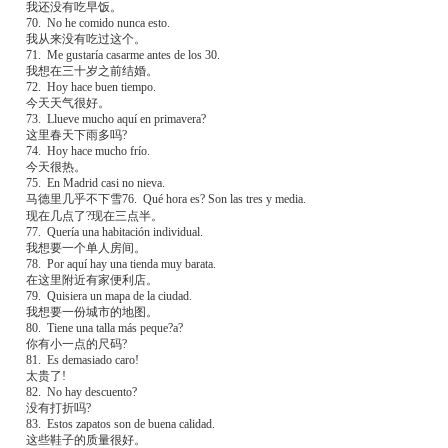
我还没有吃早饭。
70. No he comido nunca esto.
我从来没有吃过这个。
71. Me gustaría casarme antes de los 30.
我想在三十岁之前结婚。
72. Hoy hace buen tiempo.
今天天气很好。
73. Llueve mucho aquí en primavera?
这里春天下雨多吗?
74. Hoy hace mucho frío.
今天很热。
75. En Madrid casi no nieva.
马德里几乎不下雪76. Qué hora es? Son las tres y media.
现在几点了?现在三点半。
77. Quería una habitación individual.
我想要一个单人房间。
78. Por aquí hay una tienda muy barata.
在这里附近有家便利店。
79. Quisiera un mapa de la ciudad.
我想要一份城市的地图。
80. Tiene una talla más peque?a?
你有小一点的尺码?
81. Es demasiado caro!
太贵了!
82. No hay descuento?
没有打折吗?
83. Estos zapatos son de buena calidad.
这些鞋子的质量很好。