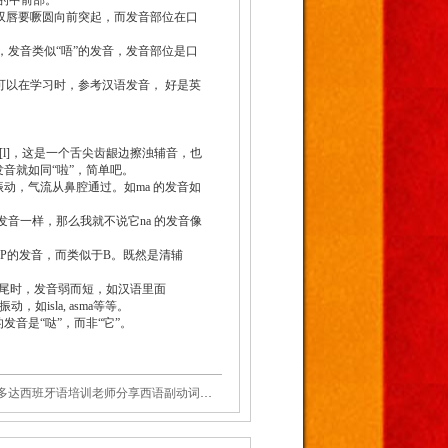
腔的中前部。
， 双唇要噘圆向前突起，而发音部位在口
好，发音类似“唔”的发音，发音部位是口
以在学习时，参考汉语发音， 好是英
是[l]，这是一个舌尖齿龈边擦浊辅音，也
发音就如同“啦”，简单吧。
带振动，气流从鼻腔通过。如ma 的发音如
N 发音一样，那么我就不说它na 的发音像
音中P的发音，而类似于B。既然是清辅
在词尾时，发音弱而短，如汉语里面
如isla, asma等等。
的发音是“哒”，而非“它”。
多达西班牙语培训老师分享西语副动词用法