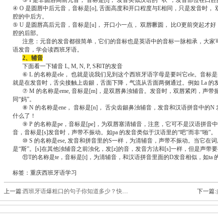
③ I 是非圆唇高前元音， 音标是[i]， 发音类似汉语的 “衣”，发音部位在口
④ O 是圆唇中后元音，音标是[o], 舌面高度和开口程度与E相同，只是发音时
腔的中后方。
⑤ U 是圆唇高后元音，音标是[u]， 开口小一点， 双唇噘圆， 比O更前突起才
腔的后部。
注意：元音的发音都很简单，它们的音标也是英语中的音标一脉相承，大家可
语发音，学会读西班牙语。
2、辅音
下面看一下辅音 L, M, N, P, S和T的发音
⑥ L 的名称是ele， 也就是说我们见到这个西班牙语字母是要叫它ele。音标
就是在发音时，舌尖接触上齿龈，舌面下降，气流从舌面两侧通过。例如 La 的
⑦ M 的名称是eme, 音标是[m]，是双唇鼻浊辅音。发音时，双唇紧闭，声
同“妈”。
⑧ N 的名称是ene， 音标是[n]， 舌尖齿龈鼻浊辅音，发音和汉语拼音中的
什么了！
⑨ P 的名称是pe，音标是[pe]，为双唇塞清辅音，注意，它可不是汉语拼
音，音标是[s]发音时，声带不振动。如pa 的发音类似于汉语里的“吧”而非“啪”。
⑩ S 的名称是ese, 发音和拼音里的S一样，为清辅音，声带不振动。当它
是“斯”。[s]在其他浊辅音之前浊化，发[z]的音，发音方法和[s]一样，但是声带要振动，
⑪T的名称是te，音标是[t]，为清辅音，和汉语拼音里面的D发音相似，如ta 
标签：重庆西班牙语学习
上一篇:
西班牙语爆粗口的句子你知道多少？快来get it
下一篇: