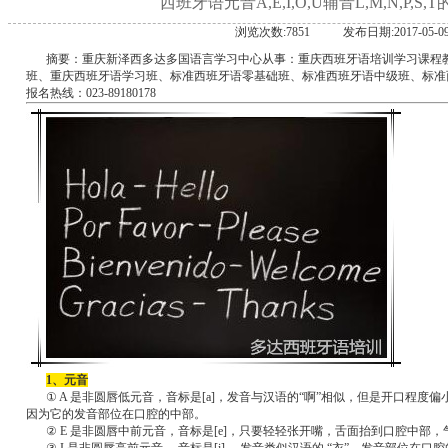
西班牙语元音A,E,I,O,U辅音L,M,N,P,S
浏览次数:7851
发布日期:2017-05-0
摘要：重庆新泽西多达多国语言学习中心从事：重庆西班牙语培训学习课程
班、重庆西班牙语学习班、标准西班牙语零基础班、标准西班牙语中级班、标准
报名热线：023-89180178
1、元音
① A 是非圆唇低元音，音标是[a]，发音与汉语的“啊”相似，但是开口程度
因为它的发音部位在口腔的中部。
② E 是非圆唇中前元音，音标是[e]，只要轻轻张开嘴，舌面抬到口腔中部