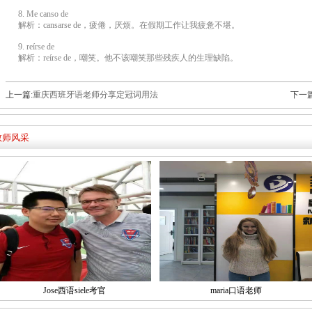
8. Me canso de
解析：cansarse de，疲倦，厌烦。在假期工作让我疲惫不堪。
9. reírse de
解析：reírse de，嘲笑。他不该嘲笑那些残疾人的生理缺陷。
上一篇:
重庆西班牙语老师分享定冠词用法
下一篇
教师风采
Jose西语siele考官
maria口语老师