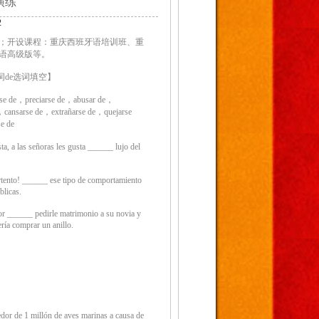
演练
2
；开设课程：重庆西班牙语培训班、重
语高级版等。
词de选词填空】
rse de，preciarse de，abusar de，
，cansarse de，extrañarse de，quejarse
e de
, a las señoras les gusta ______ lujo del
nto! ______ ese tipo de comportamiento
blicas.
 ______ pedirle matrimonio a su novia y
ría comprar un anillo.
or de 1 millón de aves marinas a causa de