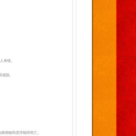
令人奇怪。
她买戒指。
上的缠绕物和漂浮物而死亡。