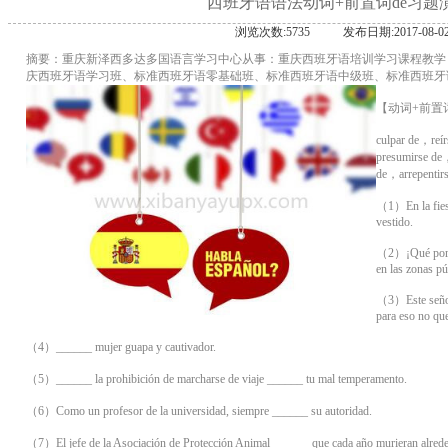
西班牙语语法动词+前置词de习题
浏览次数:5735
发布日期:2017-08-0
摘要：重庆新泽西多达多国语言学习中心从事：重庆西班牙语培训学习课程教学
庆西班牙语学习班、标准西班牙语零基础班、标准西班牙语中级班、标准西班牙
【动词+前置
culpar de，reí
presumirse de
de，arrepentirs
（1）En la fiesta
vestido.
（2）¡Qué porte
en las zonas pú
（3）Este señor
para eso no que
（4）______ mujer guapa y cautivador.
（5）______ la prohibición de marcharse de viaje ______ tu mal temperamento.
（6）Como un profesor de la universidad, siempre ______ su autoridad.
（7）El jefe de la Asociación de Protección Animal ______ que cada año murieran alreded