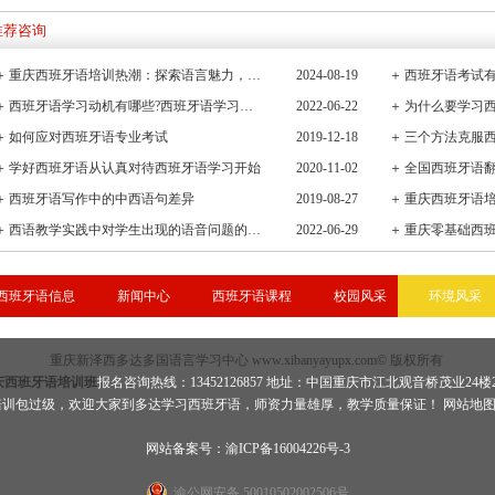
推荐咨询
＋
重庆西班牙语培训热潮：探索语言魅力，连接全球文化桥梁
2024-08-19
＋
西班牙语考试有
＋
西班牙语学习动机有哪些?西班牙语学习重要性有哪些
2022-06-22
＋
＋
如何应对西班牙语专业考试
2019-12-18
＋
三个方法克服
＋
学好西班牙语从认真对待西班牙语学习开始
2020-11-02
＋
全国西班牙语
＋
西班牙语写作中的中西语句差异
2019-08-27
＋
重庆西班牙语
＋
西语教学实践中对学生出现的语音问题的观察与小结
2022-06-29
＋
重庆零基础西
西班牙语信息
新闻中心
西班牙语课程
校园风采
环境风采
重庆新泽西多达多国语言学习中心 www.xibanyayupx.com© 版权所有
庆西班牙语培训班
报名咨询热线：13452126857 地址：中国重庆市江北观音桥茂业24楼
培训包过级，欢迎大家到多达学习
西班牙语
，师资力量雄厚，教学质量保证！
网站地
网站备案号：渝ICP备16004226号-3
渝公网安备 50010502002506号